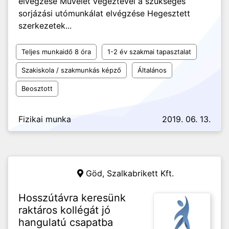
elvégzése Művelet végeztével a szükséges
sorjázási utómunkálat elvégzése Hegesztett
szerkezetek...
Teljes munkaidő 8 óra
1-2 év szakmai tapasztalat
Szakiskola / szakmunkás képző
Általános
Beosztott
Fizikai munka
2019. 06. 13.
Göd,
Szalkabrikett Kft.
Hosszútávra keresünk
raktáros kollégát jó
hangulatú csapatba