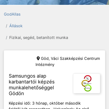
GodAllas
Állások
Fizikai, segéd, betanított munka
Göd,
Váci Szakképzési Centrum
Intézmény
Samsungos alap
karbantartói képzés
munkalehetőséggel
Gödön
Képzési idő: 3 hónap, október második