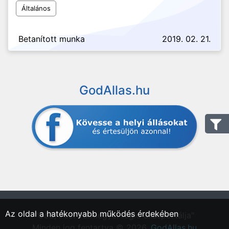
Általános
Betanított munka
2019. 02. 21.
GodAllas.hu
Az oldal a hatékonyabb működés érdekében
"Göd, Pest vármegyei régió állásportálja"
Minden jog fentartva © 2026.
GodAllas.hu