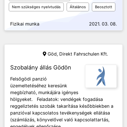
Nem szükséges nyelvtudás
Általános
Beosztott
Fizikai munka
2021. 03. 08.
Göd,
Direkt Fahrschulen Kft.
Szobalány állás Gödön
Felsőgödi panzió
üzemeltetéséhez keresünk
megbízható, munkájára igényes
hölgyeket. Feladatok: vendégek fogadása
reggeliztetés szobák takarítása későbbiekben a
panzióval kapcsolatos tevékenységek ellátása
(számlázás, könyvelővel való kapcsolattartás,
engedélyek ellenőrzése,...