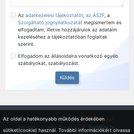
Az
adatkezelési tájékoztatót
,
az ÁSZF
, a
Szolgáltató jognyilatkozatát
megismertem és
elfogadtam, illetve hozzájárulok az adataim
kezeléséhez a tájékoztatóban foglaltak
szerint.
Elfogadom az állásoldalra vonatkozó egyéb
szabályokat, szabályozást.
Az oldal a hatékonyabb működés érdekében
"Göd, Pest vármegyei régió állásportálja"
Minden jog fentartva © 2026.
GodAllas.hu
sütiket(cookie) használ. További információkért olvassa