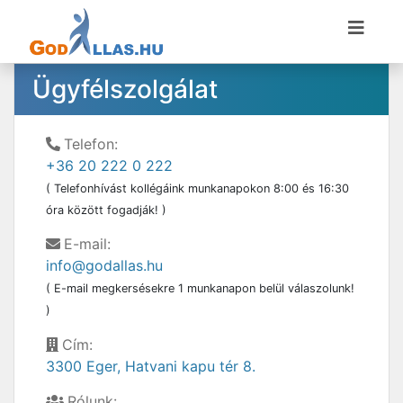
Ügyfélszolgálat
Telefon:
+36 20 222 0 222
( Telefonhívást kollégáink munkanapokon 8:00 és 16:30
óra között fogadják! )
E-mail:
info@godallas.hu
( E-mail megkersésekre 1 munkanapon belül válaszolunk!
)
Cím:
3300 Eger, Hatvani kapu tér 8.
Rólunk: