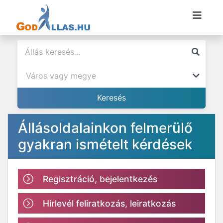
Állásoldalainkon felmerülő
gyakran ismételt kérdések
Regisztráció, bejelentkezés
Hírlevél feliratkozás, leiratkozás