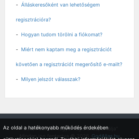
Álláskeresőként van lehetőségem
regisztrációra?
Hogyan tudom törölni a fiókomat?
Miért nem kaptam meg a regisztrációt
követően a regisztrációt megerősítő e-mailt?
Milyen jelszót válasszak?
Az oldal a hatékonyabb működés érdekében
"Göd, Pest vármegyei régió állásportálja"
Minden jog fentartva © 2026.
GodAllas.hu