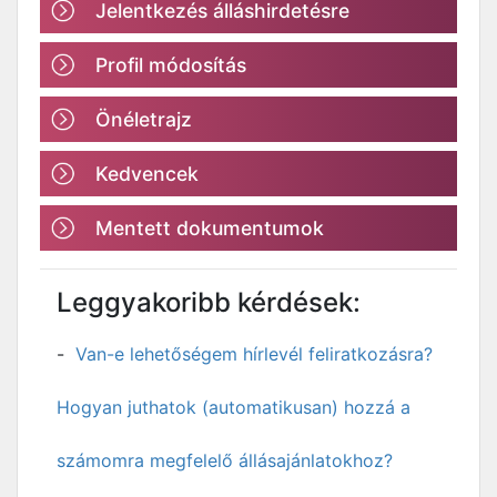
Jelentkezés álláshirdetésre
Profil módosítás
Önéletrajz
Kedvencek
Mentett dokumentumok
Leggyakoribb kérdések:
Van-e lehetőségem hírlevél feliratkozásra?
Hogyan juthatok (automatikusan) hozzá a
számomra megfelelő állásajánlatokhoz?