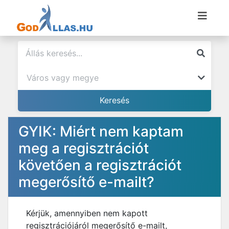
GYIK: Miért nem kaptam
meg a regisztrációt
követően a regisztrációt
megerősítő e-mailt?
Kérjük, amennyiben nem kapott
regisztrációjáról megerősítő e-mailt,