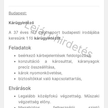
Budapest:
Kárügyintéző
A 37 éves NiT cégcsoport budapesti irodájába
keresünk 1 fő
kárügyintézőt
.
Feladatok
beérkező kárbejelentések feldolgozása,
konzultáció a károsulttal, káranyagok
precíz összeállítása,
károk nyomonkövetése,
biztosítókkal való kapcsolattartás,
Elvárások
Legalább középfokú végzettség. Műszaki
végzettség előny.
Magabiztos felhasználói szintű