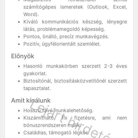
számítógépes ismeretek (Outlook, Excel,
Word).
Kiváló kommunikációs készség, lényegre
látás, problémamegoldó képesség.
Pontos, önálló, precíz munkavégzés.
Pozitív, ügyfélorientált szemlélet.
Előnyök
Hasonló munkakörben szerzett 2-3 éves
gyakorlat.
Biztosítónál, biztosításközvetítőnél szerzett
tapasztalat.
Amit kínálunk
Hosszú távú munkalehetőség.
Kiszámítható, fix fizetésre, ami nem
bónuszrendszeren múlik.
Családias, támogató légkör.