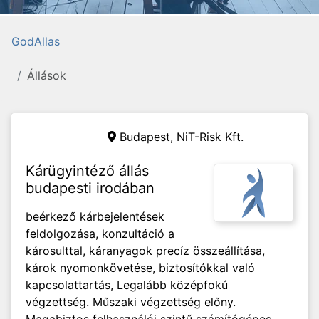
GodAllas
Állások
Budapest, NiT-Risk Kft.
Kárügyintéző állás
budapesti irodában
beérkező kárbejelentések
feldolgozása, konzultáció a
károsulttal, káranyagok precíz összeállítása,
károk nyomonkövetése, biztosítókkal való
kapcsolattartás, Legalább középfokú
végzettség. Műszaki végzettség előny.