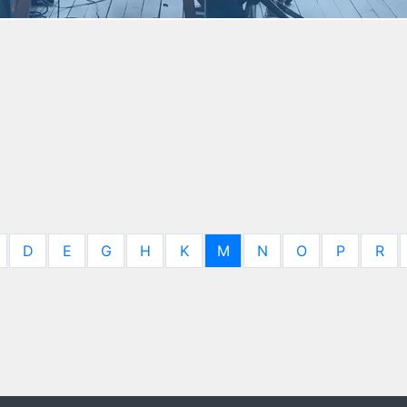
D
E
G
H
K
M
N
O
P
R