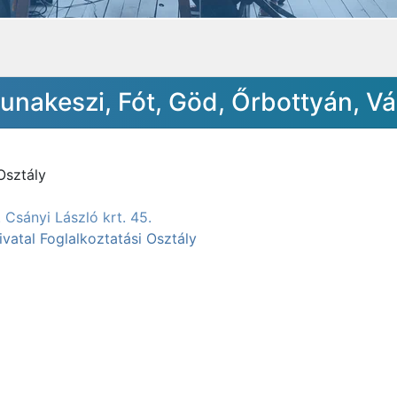
nakeszi, Fót, Göd, Őrbottyán, V
Osztály
 Csányi László krt. 45.
ivatal Foglalkoztatási Osztály