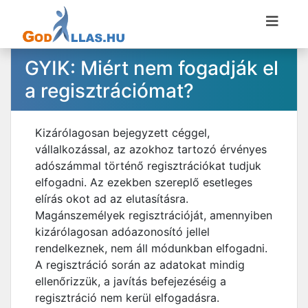
GYIK: Miért nem fogadják el
a regisztrációmat?
Kizárólagosan bejegyzett céggel,
vállalkozással, az azokhoz tartozó érvényes
adószámmal történő regisztrációkat tudjuk
elfogadni. Az ezekben szereplő esetleges
elírás okot ad az elutasításra.
Magánszemélyek regisztrációját, amennyiben
kizárólagosan adóazonosító jellel
rendelkeznek, nem áll módunkban elfogadni.
A regisztráció során az adatokat mindig
ellenőrizzük, a javítás befejezéséig a
regisztráció nem kerül elfogadásra.