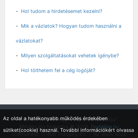
Hol tudom a hirdetésemet kezelni?
Mik a vázlatok? Hogyan tudom használni a
vázlatokat?
Milyen szolgáltatásokat vehetek igénybe?
Hol tölthetem fel a cég logóját?
Az oldal a hatékonyabb működés érdekében
"Göd, Pest vármegyei régió állásportálja"
Minden jog fentartva © 2026.
GodAllas.hu
sütiket(cookie) használ. További információkért olvassa
Üzemeltető: IT-Nav Hungary Kft. | "Az elsők közé