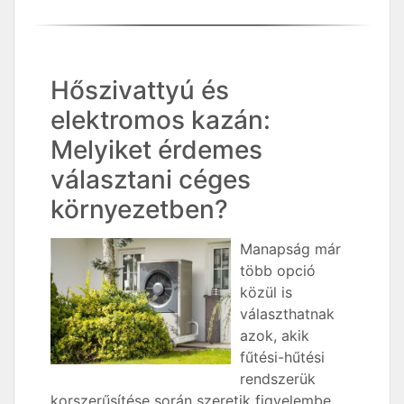
Hőszivattyú és
elektromos kazán:
Melyiket érdemes
választani céges
környezetben?
Manapság már
több opció
közül is
választhatnak
azok, akik
fűtési-hűtési
rendszerük
korszerűsítése során szeretik figyelembe