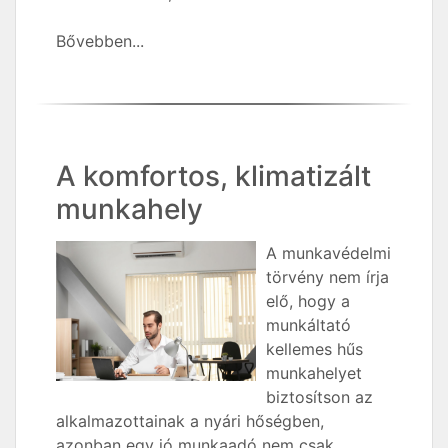
Bővebben...
A komfortos, klimatizált
munkahely
A munkavédelmi
törvény nem írja
elő, hogy a
munkáltató
kellemes hűs
munkahelyet
biztosítson az
alkalmazottainak a nyári hőségben,
azonban egy jó munkaadó nem csak