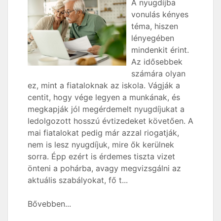
A nyugdíjba
vonulás kényes
téma, hiszen
lényegében
mindenkit érint.
Az idősebbek
számára olyan
ez, mint a fiataloknak az iskola. Vágják a
centit, hogy vége legyen a munkának, és
megkapják jól megérdemelt nyugdíjukat a
ledolgozott hosszú évtizedeket követően. A
mai fiatalokat pedig már azzal riogatják,
nem is lesz nyugdíjuk, mire ők kerülnek
sorra. Épp ezért is érdemes tiszta vizet
önteni a pohárba, avagy megvizsgálni az
aktuális szabályokat, fő t...
Bővebben...