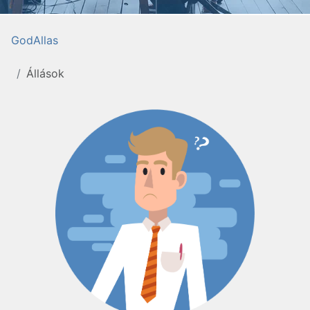
GodAllas
Állások