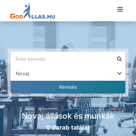
Novaj állások és munkák
0 darab találat