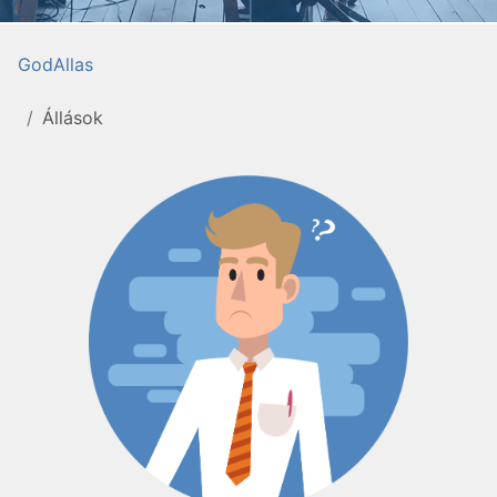
GodAllas
Állások