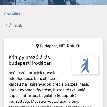
GodAllas
Állások
Budapest, NiT-Risk Kft.
Kárügyintéző állás
budapesti irodában
beérkező kárbejelentések
feldolgozása, konzultáció a
károsulttal, káranyagok precíz összeállítása,
károk nyomonkövetése, biztosítókkal való
kapcsolattartás, Legalább középfokú
végzettség. Műszaki végzettség előny.