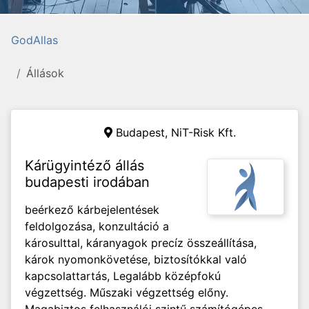
GodAllas
Állások
Budapest, NiT-Risk Kft.
Kárügyintéző állás
budapesti irodában
beérkező kárbejelentések
feldolgozása, konzultáció a
károsulttal, káranyagok precíz összeállítása,
károk nyomonkövetése, biztosítókkal való
kapcsolattartás, Legalább középfokú
végzettség. Műszaki végzettség előny.