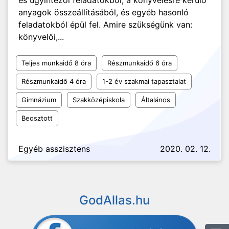
és ügyintézői feladatokból, a könyvelésre kerülő
anyagok összeállításából, és egyéb hasonló
feladatokból épül fel. Amire szükségünk van:
könyvelői,...
Teljes munkaidő 8 óra
Részmunkaidő 6 óra
Részmunkaidő 4 óra
1-2 év szakmai tapasztalat
Gimnázium
Szakközépiskola
Általános
Beosztott
Egyéb asszisztens
2020. 02. 12.
GodAllas.hu