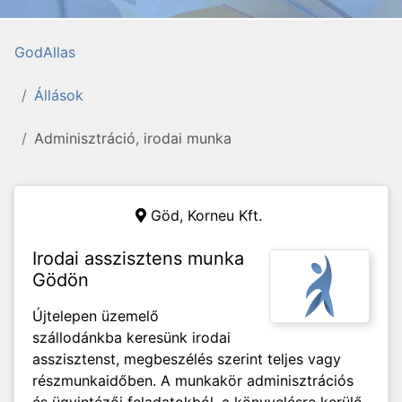
GodAllas
Állások
Adminisztráció, irodai munka
Göd,
Korneu Kft.
Irodai asszisztens munka
Gödön
Újtelepen üzemelő
szállodánkba keresünk irodai
asszisztenst, megbeszélés szerint teljes vagy
részmunkaidőben. A munkakör adminisztrációs